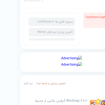
softdooni.ir
FastStone.Captu
پسورد فایل ها: softdooni.ir
آخرین ورژن نرم افزار Winrar
تصویر برداری و ضبط صدا
نرم افزار
WinSnap 6.2.2 گرفتن عکس از محیط