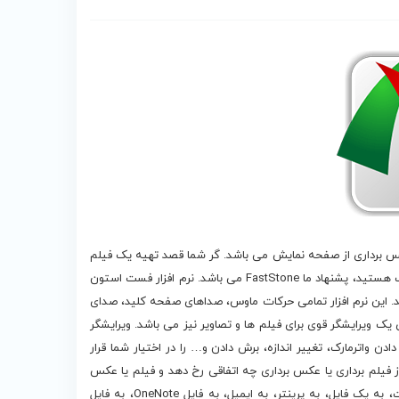
رداری و عکس برداری از صفحه نمایش می باشد. گر شما قصد تهیه یک فیلم
آموزشی و یا هر فیلم دیگری را دارید و نیازمند یک نرم افزار کم حجم و سبک هستید، پشنهاد ما FastStone می باشد. نرم افزار فست استون
د. این نرم افزار تمامی حرکات ماوس، صداهای صفحه کلید، صدای
… را ضبط می کند و چیزی از قلم نخواهد افتاد. FastStone دارای یک ویرایشگر قوی برای فیلم ها و تصاویر نیز می باشد. ویرایشگر
دن واترمارک، تغییر اندازه، برش دادن و… را در اختیار شما قرار
از فیلم برداری یا عکس برداری چه اتفاقی رخ دهد و فیلم یا عکس
گرفته شده به کجا ارسال شود. به ویرایشگر، برای ترسیم، به حافظه موقت، به یک فایل، به پرینتر، به ایمیل، به فایل OneNote، به فایل