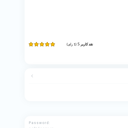
5
(
1
رای)
نقد کاربر
Password: