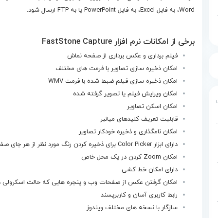
Word، به فایل Excel، به فایل PowerPoint یا به FTP ارسال شود.
ه یکپارچه برای پایتون
برخی از امکانات نرم افزار FastStone Capture
فیلم برداری و عکس برداری از صفحه نماش
امکان ذخیره سازی تصاویر با فرمت های مختلف
امکان ذخیره سازی فیلم ضبط شده با فرمت WMV
امکان ویرایش فیلم یا تصویر گرفته شده
امکان اسکن تصاویر
قابلیت تعریف کلیدهای میانبر
 برنامه نویسی تصویری اسکرچ
امکان نامگذاری و ذخیره خودکار تصاویر
دارای ابزار Color Picker برای ذخیره کردن رنگ مورد نظر از هر جای صفحه نمایش
امکان Zoom کردن در یک محل خاص
Micro پایگاه داده
دارای امکان خط کشی
امکان گرفتن عکس از صفحات وب و پنجره هایی که حالت اسکرولی دا
رابط کاربری آسان و کاربرپسند
Micr پایگاه داده
سازگار با نسخه های مختلف ویندوز