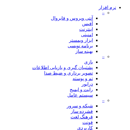
نرم افزار
–
آنتی ویروس و فایروال
آفیس
اینترنت
امنیتی
ابزار وبمستر
برنامه نویسی
بهینه ساز
–
بازی
پشتیبان گیری و بازیابی اطلاعات
تصویر برداری و ضبط صدا
تم و پوسته
درایور
رایت و ایمیج
سیستم عامل
–
شبکه و سرور
فشرده ساز
فرهنگ لغت
فونت
کاربردی