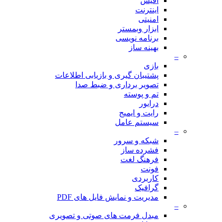
آفیس
اینترنت
امنیتی
ابزار وبمستر
برنامه نویسی
بهینه ساز
–
بازی
پشتیبان گیری و بازیابی اطلاعات
تصویر برداری و ضبط صدا
تم و پوسته
درایور
رایت و ایمیج
سیستم عامل
–
شبکه و سرور
فشرده ساز
فرهنگ لغت
فونت
کاربردی
گرافیک
مدیریت و نمایش فایل های PDF
–
مبدل فرمت های صوتی و تصویری