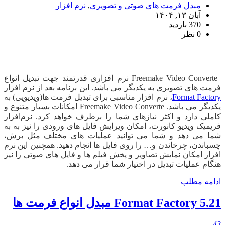
مبدل فرمت های صوتی و تصویری
,
نرم افزار
آبان ۱۳, ۱۴۰۴
370 بازدید
0 نظر
دانلود Freemake Video Converte
Freemake Video Converte نرم افزاری قدرتمند جهت تبدیل انواع
فرمت های تصویری به یکدیگر می باشد. این برنامه بعد از نرم افزار
Format Factory
، نرم افزار مناسبی برای تبدیل فرمت ها(ویدیویی) به
یکدیگر می باشد. Freemake Video Converte امکانات بسیار متنوع و
کاملی دارد و اکثر نیازهای شما را برطرف خواهد کرد. نرم‌افزار
فریمیک ویدیو کانورت، امکان ویرایش فایل های ورودی را نیز به به
شما می دهد و شما می توانید عملیات های مختلف مثل برش،
چسباندن، چرخاندن و… را روی فایل ها انجام دهید. همچنین این نرم
افزار امکان نمایش تصاویر و پخش فیلم ها و فایل های صوتی را نیز
هنگام عملیات تبدیل در اختیار شما قرار می دهد.
ادامه مطلب
Format Factory 5.21 مبدل انواع فرمت ها
43