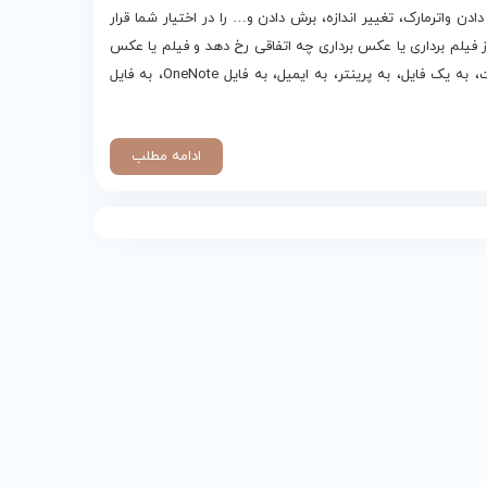
دن واترمارک، تغییر اندازه، برش دادن و… را در اختیار شما قرار
از فیلم برداری یا عکس برداری چه اتفاقی رخ دهد و فیلم یا عکس
گرفته شده به کجا ارسال شود. به ویرایشگر، برای ترسیم، به حافظه موقت، به یک فایل، به پرینتر، به ایمیل، به فایل OneNote، به فایل
ادامه مطلب