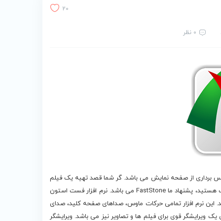
20
0 نظر
رداری و عکس برداری از صفحه نمایش می باشد. گر شما قصد تهیه یک فیلم
آموزشی و یا هر فیلم دیگری را دارید و نیازمند یک نرم افزار کم حجم و سبک هستید، پشنهاد ما FastStone می باشد. نرم افزار فست استون
د. این نرم افزار تمامی حرکات ماوس، صداهای صفحه کلید، صدای
… را ضبط می کند و چیزی از قلم نخواهد افتاد. FastStone دارای یک ویرایشگر قوی برای فیلم ها و تصاویر نیز می باشد. ویرایشگر