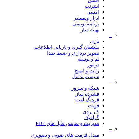
آفیس
اینترنت
امنیتی
ابزار وبمستر
برنامه نویسی
بهینه ساز
–
بازی
پشتیبان گیری و بازیابی اطلاعات
تصویر برداری و ضبط صدا
تم و پوسته
درایور
رایت و ایمیج
سیستم عامل
–
شبکه و سرور
فشرده ساز
فرهنگ لغت
فونت
کاربردی
گرافیک
مدیریت و نمایش فایل های PDF
–
مبدل فرمت های صوتی و تصویری