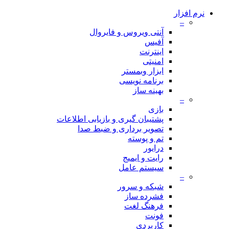
نرم افزار
–
آنتی ویروس و فایروال
آفیس
اینترنت
امنیتی
ابزار وبمستر
برنامه نویسی
بهینه ساز
–
بازی
پشتیبان گیری و بازیابی اطلاعات
تصویر برداری و ضبط صدا
تم و پوسته
درایور
رایت و ایمیج
سیستم عامل
–
شبکه و سرور
فشرده ساز
فرهنگ لغت
فونت
کاربردی