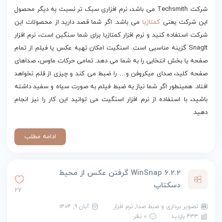
شرکت Techsmith می باشد، نرم افزاری سبک تر نسبت به دیگر محصول
این شرکت یعنی
کمتازیا
می باشد. اگر شما قصد دارید از محصولات این
شرکت استفاده کنید و نرم افزار کمتازیا برای شما سنگین است، نرم افزار
SnagIt گزینه مناسبی است. اسنگیت امکان تهیه عکس یا فیلم از تمام
صفحه یا بخش انتخابی را به شما می دهد. تمامی حرکات ماوس، صداهای
صفحه کلید، صدای میکروفن و… را ضبط می کند و چیزی از قلم نخواهد
افتاد. همینطور اگر شما نیاز به ضبط فیلم به‌ صورت سیاه و سفید داشته
باشید، با استفاده از نرم افزار اسنگیت می توانید این کار را نیز انجام
دهید.
ادامه مطلب
WinSnap 6.2.2 گرفتن عکس از محیط
دسکتاپ
27
تصویر برداری و ضبط صدا
,
نرم افزار
آبان ۹, ۱۴۰۴
433 بازدید
0 نظر