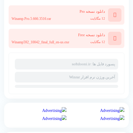
دانلود نسخه Pro
12 مگابایت
Winamp.Pro.5.666.3516.rar
دانلود نسخه Free
12 مگابایت
Winamp592_10042_final_full_en-us.exe
پسورد فایل ها: softdooni.ir
آخرین ورژن نرم افزار Winrar