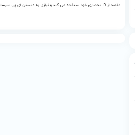
مقصد از ID انحصاری خود استفاده می کند و نیازی به دانستن ای پی سیستم نیست.
ه یکپارچه برای پایتون
 برنامه نویسی تصویری اسکرچ
Micro پایگاه داده
Micr پایگاه داده