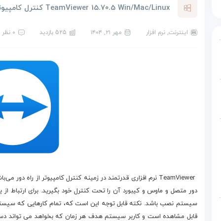
TeamViewer 15.70.5 Win/Mac/Linux کنترل کامپیوتر از راه دور
اینترنت
,
نرم افزار
مهر ۲۱, ۱۴۰۴
525 بازدید
0 نظر
 برنامه نویسی تصویری اسکرچ
Micro پایگاه داده
Micr پایگاه داده
 داده
دانلود TeamViewer
TeamViewer نرم افزاری قدرتمند در زمینه کنترل کامپیوتر از راه دور م
دور متصل و ماوس و کیبورد آن را تحت کنترل خود بگیرید. برای ارتباط از 
بان برنامه نویسی پایتون
سیستم نصب باشد. نکته قابل توجه این است که، تمام کارهایی که س
قابل مشاهده است و کاربر سیستم هدف هر زمان که بخواهد می تواند دسترس