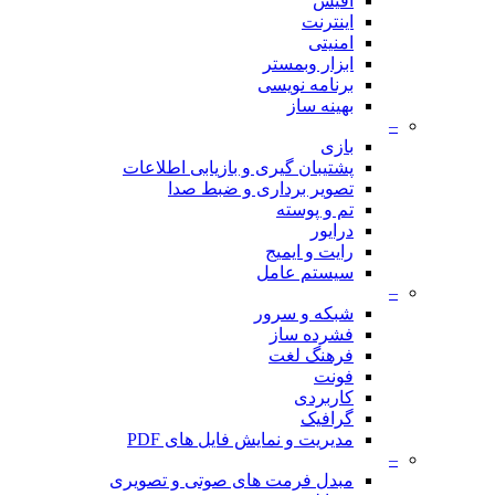
آفیس
اینترنت
امنیتی
ابزار وبمستر
برنامه نویسی
بهینه ساز
–
بازی
پشتیبان گیری و بازیابی اطلاعات
تصویر برداری و ضبط صدا
تم و پوسته
درایور
رایت و ایمیج
سیستم عامل
–
شبکه و سرور
فشرده ساز
فرهنگ لغت
فونت
کاربردی
گرافیک
مدیریت و نمایش فایل های PDF
–
مبدل فرمت های صوتی و تصویری