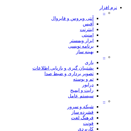
نرم افزار
–
آنتی ویروس و فایروال
آفیس
اینترنت
امنیتی
ابزار وبمستر
برنامه نویسی
بهینه ساز
–
بازی
پشتیبان گیری و بازیابی اطلاعات
تصویر برداری و ضبط صدا
تم و پوسته
درایور
رایت و ایمیج
سیستم عامل
–
شبکه و سرور
فشرده ساز
فرهنگ لغت
فونت
کاربردی