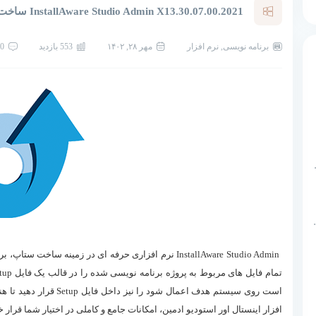
InstallAware Studio Admin X13.30.07.00.2021 ساخت ستاپ
برنامه نویسی
,
نرم افزار
مهر ۲۸, ۱۴۰۲
553 بازدید
0 نظر
داده
پایگاه داده
Mic پایگاه داده
دانلود InstallAware Studio Admin
InstallAware Studio Admin نرم افزاری حرفه ای در زمینه س
است روی سیستم هدف اعمال
افزار اینستال اور استودیو ادمین، امکانات جامع و کاملی در اختیار شما قرار