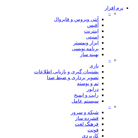
نرم افزار
–
آنتی ویروس و فایروال
آفیس
اینترنت
امنیتی
ابزار وبمستر
برنامه نویسی
بهینه ساز
–
بازی
پشتیبان گیری و بازیابی اطلاعات
تصویر برداری و ضبط صدا
تم و پوسته
درایور
رایت و ایمیج
سیستم عامل
–
شبکه و سرور
فشرده ساز
فرهنگ لغت
فونت
کاربردی