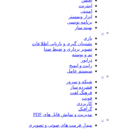
آفیس
اینترنت
امنیتی
ابزار وبمستر
برنامه نویسی
بهینه ساز
–
بازی
پشتیبان گیری و بازیابی اطلاعات
تصویر برداری و ضبط صدا
تم و پوسته
درایور
رایت و ایمیج
سیستم عامل
–
شبکه و سرور
فشرده ساز
فرهنگ لغت
فونت
کاربردی
گرافیک
مدیریت و نمایش فایل های PDF
–
مبدل فرمت های صوتی و تصویری