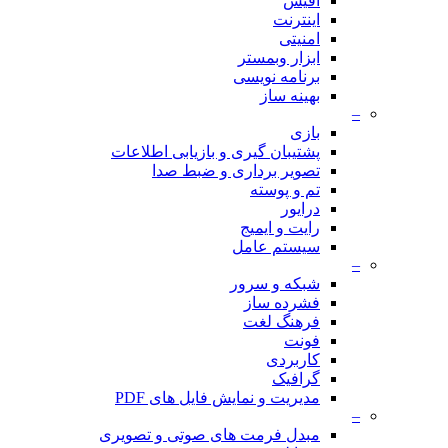
آفیس
اینترنت
امنیتی
ابزار وبمستر
برنامه نویسی
بهینه ساز
–
بازی
پشتیبان گیری و بازیابی اطلاعات
تصویر برداری و ضبط صدا
تم و پوسته
درایور
رایت و ایمیج
سیستم عامل
–
شبکه و سرور
فشرده ساز
فرهنگ لغت
فونت
کاربردی
گرافیک
مدیریت و نمایش فایل های PDF
–
مبدل فرمت های صوتی و تصویری