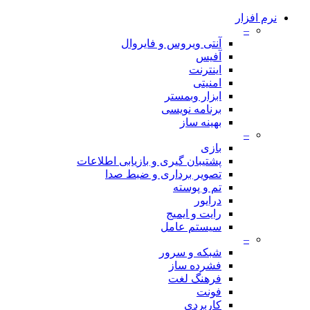
نرم افزار
–
آنتی ویروس و فایروال
آفیس
اینترنت
امنیتی
ابزار وبمستر
برنامه نویسی
بهینه ساز
–
بازی
پشتیبان گیری و بازیابی اطلاعات
تصویر برداری و ضبط صدا
تم و پوسته
درایور
رایت و ایمیج
سیستم عامل
–
شبکه و سرور
فشرده ساز
فرهنگ لغت
فونت
کاربردی