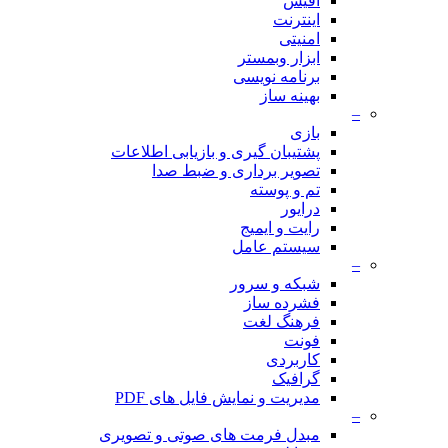
آفیس
اینترنت
امنیتی
ابزار وبمستر
برنامه نویسی
بهینه ساز
–
بازی
پشتیبان گیری و بازیابی اطلاعات
تصویر برداری و ضبط صدا
تم و پوسته
درایور
رایت و ایمیج
سیستم عامل
–
شبکه و سرور
فشرده ساز
فرهنگ لغت
فونت
کاربردی
گرافیک
مدیریت و نمایش فایل های PDF
–
مبدل فرمت های صوتی و تصویری