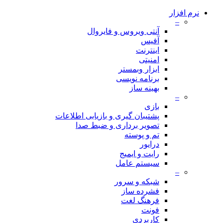
نرم افزار
–
آنتی ویروس و فایروال
آفیس
اینترنت
امنیتی
ابزار وبمستر
برنامه نویسی
بهینه ساز
–
بازی
پشتیبان گیری و بازیابی اطلاعات
تصویر برداری و ضبط صدا
تم و پوسته
درایور
رایت و ایمیج
سیستم عامل
–
شبکه و سرور
فشرده ساز
فرهنگ لغت
فونت
کاربردی