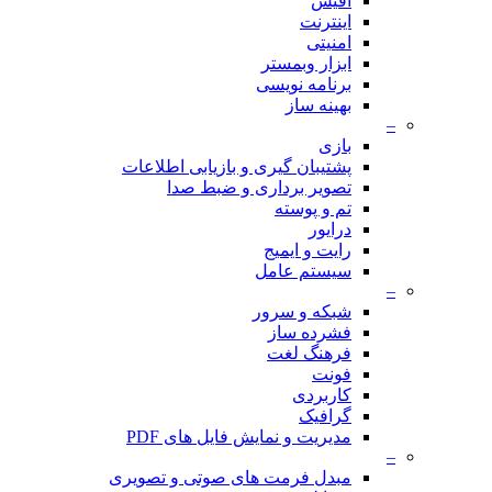
آفیس
اینترنت
امنیتی
ابزار وبمستر
برنامه نویسی
بهینه ساز
–
بازی
پشتیبان گیری و بازیابی اطلاعات
تصویر برداری و ضبط صدا
تم و پوسته
درایور
رایت و ایمیج
سیستم عامل
–
شبکه و سرور
فشرده ساز
فرهنگ لغت
فونت
کاربردی
گرافیک
مدیریت و نمایش فایل های PDF
–
مبدل فرمت های صوتی و تصویری