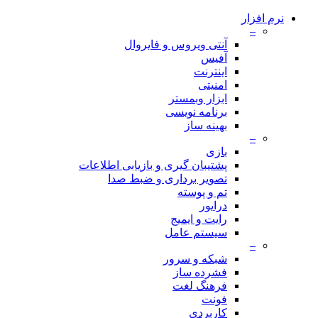
نرم افزار
–
آنتی ویروس و فایروال
آفیس
اینترنت
امنیتی
ابزار وبمستر
برنامه نویسی
بهینه ساز
–
بازی
پشتیبان گیری و بازیابی اطلاعات
تصویر برداری و ضبط صدا
تم و پوسته
درایور
رایت و ایمیج
سیستم عامل
–
شبکه و سرور
فشرده ساز
فرهنگ لغت
فونت
کاربردی